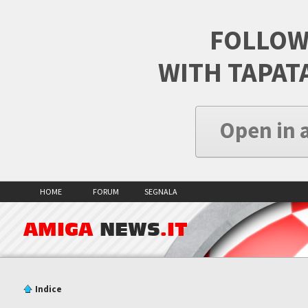
FOLLOW
WITH TAPAT
Open in 
HOME
FORUM
SEGNALA
AMIGA
NEWS
.IT
Indice