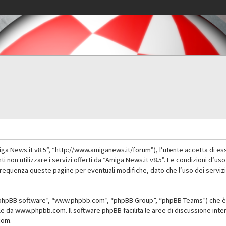
iga News.it v8.5”, “http://www.amiganews.it/forum”), l’utente accetta di es
nti non utilizzare i servizi offerti da “Amiga News.it v8.5”. Le condizioni
 frequenza queste pagine per eventuali modifiche, dato che l’uso dei servizi
”, “phpBB software”, “www.phpbb.com”, “phpBB Group”, “phpBB Teams”) che è 
ile da
www.phpbb.com
. Il software phpBB facilita le aree di discussione in
com
.