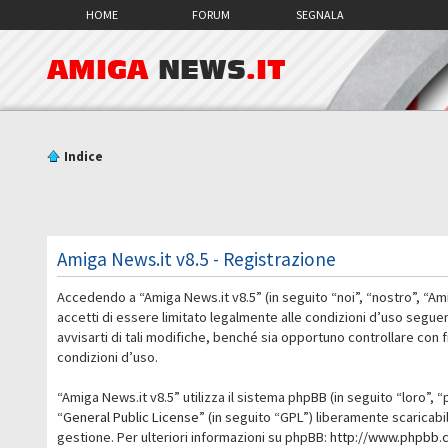
HOME
FORUM
SEGNALA
AMIGA
NEWS
.IT
Indice
Amiga News.it v8.5 - Registrazione
Accedendo a “Amiga News.it v8.5” (in seguito “noi”, “nostro”, “Am
accetti di essere limitato legalmente alle condizioni d’uso segue
avvisarti di tali modifiche, benché sia opportuno controllare con
condizioni d’uso.
“Amiga News.it v8.5” utilizza il sistema phpBB (in seguito “loro
“
General Public License
” (in seguito “GPL”) liberamente scaricab
gestione. Per ulteriori informazioni su phpBB:
http://www.phpbb.