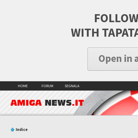
FOLLOW
WITH TAPAT
Open in 
HOME
FORUM
SEGNALA
AMIGA
NEWS
.IT
Indice