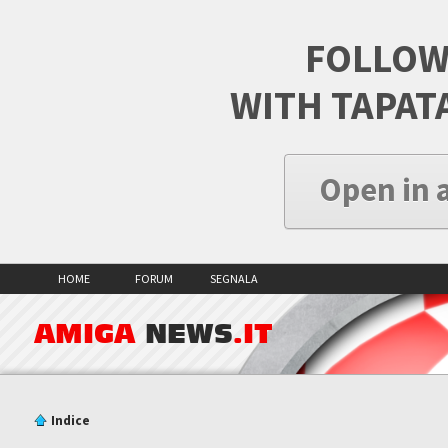
FOLLOW
WITH TAPAT
Open in 
HOME
FORUM
SEGNALA
AMIGA
NEWS
.IT
Indice