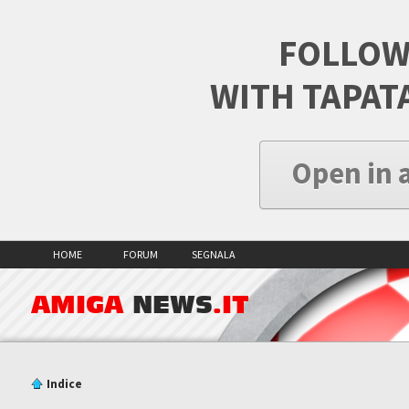
FOLLOW
WITH TAPAT
Open in 
HOME
FORUM
SEGNALA
AMIGA
NEWS
.IT
Indice