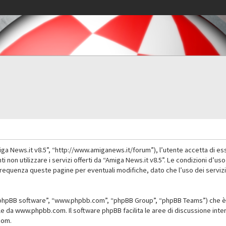
iga News.it v8.5”, “http://www.amiganews.it/forum”), l’utente accetta di es
nti non utilizzare i servizi offerti da “Amiga News.it v8.5”. Le condizioni
 frequenza queste pagine per eventuali modifiche, dato che l’uso dei servizi
”, “phpBB software”, “www.phpbb.com”, “phpBB Group”, “phpBB Teams”) che è 
ile da
www.phpbb.com
. Il software phpBB facilita le aree di discussione in
com
.