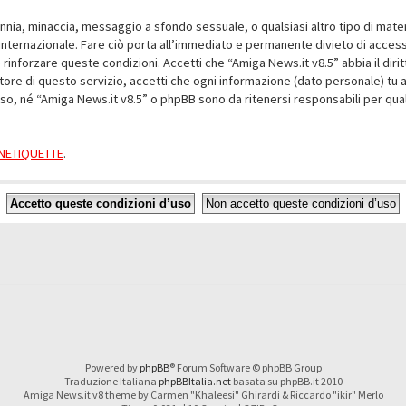
alunnia, minaccia, messaggio a sfondo sessuale, o qualsiasi altro tipo di mat
nternazionale. Fare ciò porta all’immediato e permanente divieto di accesso,
e rinforzare queste condizioni. Accetti che “Amiga News.it v8.5” abbia il dir
ore di questo servizio, accetti che ogni informazione (dato personale) tu 
nso, né “Amiga News.it v8.5” o phpBB sono da ritenersi responsabili per q
a NETIQUETTE
.
Powered by
phpBB
® Forum Software © phpBB Group
Traduzione Italiana
phpBBItalia.net
basata su phpBB.it 2010
Amiga News.it v8 theme by Carmen "Khaleesi" Ghirardi & Riccardo "ikir" Merlo