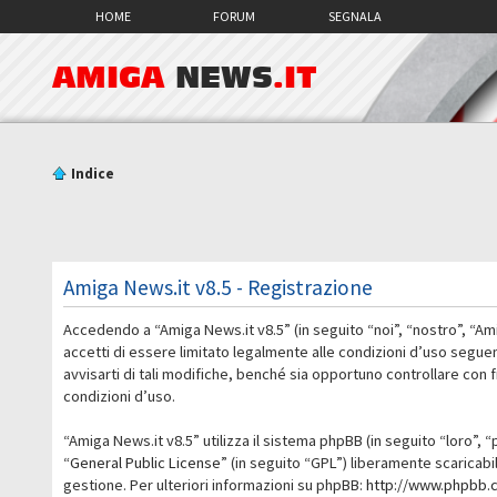
HOME
FORUM
SEGNALA
AMIGA
NEWS
.IT
Indice
Amiga News.it v8.5 - Registrazione
Accedendo a “Amiga News.it v8.5” (in seguito “noi”, “nostro”, “Am
accetti di essere limitato legalmente alle condizioni d’uso segue
avvisarti di tali modifiche, benché sia opportuno controllare con
condizioni d’uso.
“Amiga News.it v8.5” utilizza il sistema phpBB (in seguito “loro
“
General Public License
” (in seguito “GPL”) liberamente scaricab
gestione. Per ulteriori informazioni su phpBB:
http://www.phpbb.