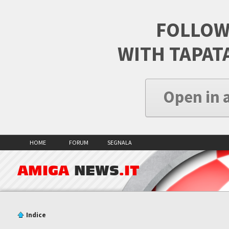
FOLLOW
WITH TAPAT
Open in 
HOME
FORUM
SEGNALA
AMIGA
NEWS
.IT
Indice