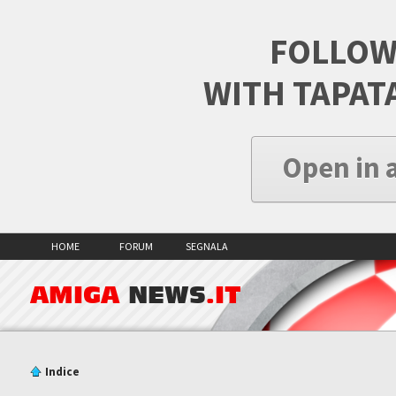
FOLLOW
WITH TAPAT
Open in 
HOME
FORUM
SEGNALA
AMIGA
NEWS
.IT
Indice