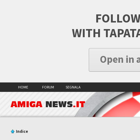
FOLLOW
WITH TAPAT
Open in 
HOME
FORUM
SEGNALA
AMIGA
NEWS
.IT
Indice