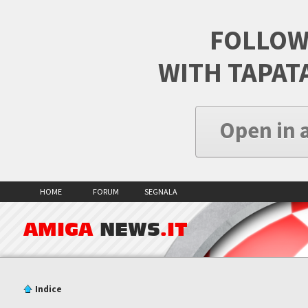
FOLLOW
WITH TAPAT
Open in 
HOME
FORUM
SEGNALA
AMIGA
NEWS
.IT
Indice