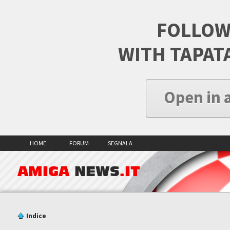
FOLLOW
WITH TAPAT
Open in 
HOME
FORUM
SEGNALA
AMIGA
NEWS
.IT
Indice