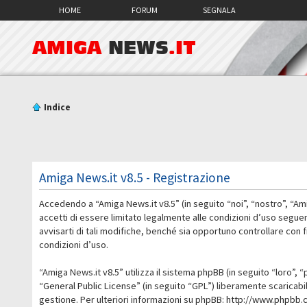
HOME
FORUM
SEGNALA
AMIGA
NEWS
.IT
Indice
Amiga News.it v8.5 - Registrazione
Accedendo a “Amiga News.it v8.5” (in seguito “noi”, “nostro”, “Am
accetti di essere limitato legalmente alle condizioni d’uso segue
avvisarti di tali modifiche, benché sia opportuno controllare con
condizioni d’uso.
“Amiga News.it v8.5” utilizza il sistema phpBB (in seguito “loro
“
General Public License
” (in seguito “GPL”) liberamente scaricab
gestione. Per ulteriori informazioni su phpBB:
http://www.phpbb.