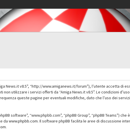
iga News.it v8.5”, “http://www.amiganews.it/forum”), l’utente accetta di es
nti non utilizzare i servizi offerti da “Amiga News.it v8.5”. Le condizioni
 frequenza queste pagine per eventuali modifiche, dato che l’uso dei servizi
”, “phpBB software”, “www.phpbb.com”, “phpBB Group”, “phpBB Teams”) che è 
ile da
www.phpbb.com
. Il software phpBB facilita le aree di discussione in
com
.