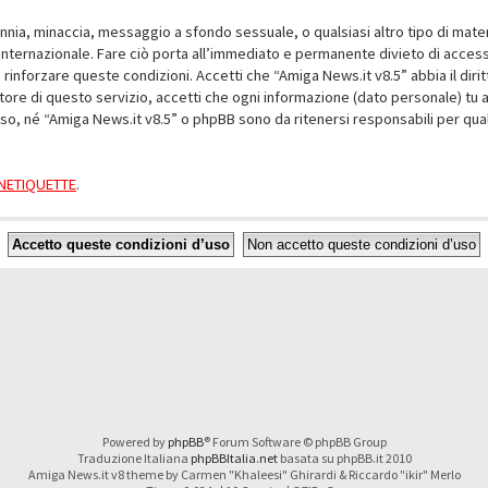
alunnia, minaccia, messaggio a sfondo sessuale, o qualsiasi altro tipo di mat
nternazionale. Fare ciò porta all’immediato e permanente divieto di accesso,
e rinforzare queste condizioni. Accetti che “Amiga News.it v8.5” abbia il dir
ore di questo servizio, accetti che ogni informazione (dato personale) tu 
nso, né “Amiga News.it v8.5” o phpBB sono da ritenersi responsabili per q
a NETIQUETTE
.
Powered by
phpBB
® Forum Software © phpBB Group
Traduzione Italiana
phpBBItalia.net
basata su phpBB.it 2010
Amiga News.it v8 theme by Carmen "Khaleesi" Ghirardi & Riccardo "ikir" Merlo