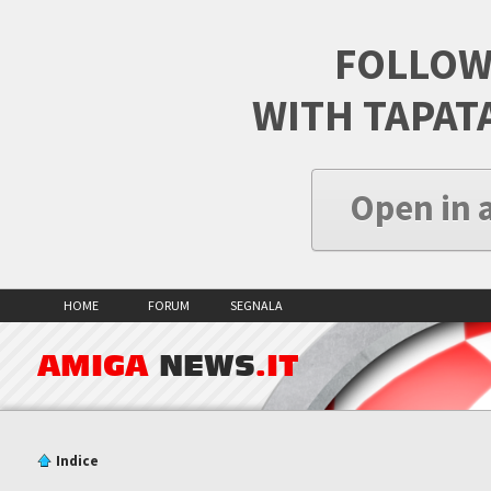
FOLLOW
WITH TAPAT
Open in 
HOME
FORUM
SEGNALA
AMIGA
NEWS
.IT
Indice