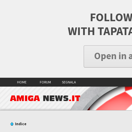
FOLLOW
WITH TAPAT
Open in 
HOME
FORUM
SEGNALA
AMIGA
NEWS
.IT
Indice