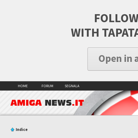
FOLLOW
WITH TAPAT
Open in 
HOME
FORUM
SEGNALA
AMIGA
NEWS
.IT
Indice