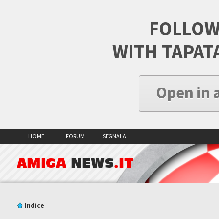
FOLLOW
WITH TAPAT
Open in 
HOME
FORUM
SEGNALA
AMIGA
NEWS
.IT
Indice