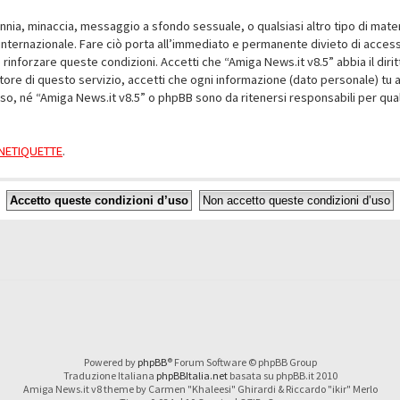
alunnia, minaccia, messaggio a sfondo sessuale, o qualsiasi altro tipo di mat
nternazionale. Fare ciò porta all’immediato e permanente divieto di accesso,
e rinforzare queste condizioni. Accetti che “Amiga News.it v8.5” abbia il dir
ore di questo servizio, accetti che ogni informazione (dato personale) tu 
nso, né “Amiga News.it v8.5” o phpBB sono da ritenersi responsabili per q
a NETIQUETTE
.
Powered by
phpBB
® Forum Software © phpBB Group
Traduzione Italiana
phpBBItalia.net
basata su phpBB.it 2010
Amiga News.it v8 theme by Carmen "Khaleesi" Ghirardi & Riccardo "ikir" Merlo