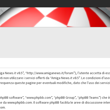
iga News.it v8.5”, “http://www.amiganews.it/forum”), l’utente accetta di es
nti non utilizzare i servizi offerti da “Amiga News.it v8.5”. Le condizioni
 frequenza queste pagine per eventuali modifiche, dato che l’uso dei servizi
”, “phpBB software”, “www.phpbb.com”, “phpBB Group”, “phpBB Teams”) che è 
ile da
www.phpbb.com
. Il software phpBB facilita le aree di discussione in
com
.