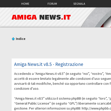
HOME
FORUM
SEGNALA
AMIGA
NEWS
.IT
Indice
Amiga News.it v8.5 - Registrazione
Accedendo a “Amiga News.it v8.5” (in seguito “noi”, “nostro”, “Am
accetti di essere limitato legalmente alle condizioni d’uso segue
avvisarti di tali modifiche, benché sia opportuno controllare con
condizioni d’uso.
“Amiga News.it v8.5” utilizza il sistema phpBB (in seguito “loro
“
General Public License
” (in seguito “GPL”) liberamente scaricab
gestione. Per ulteriori informazioni su phpBB:
http://www.phpbb.