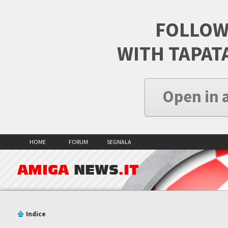
FOLLOW
WITH TAPAT
Open in 
HOME
FORUM
SEGNALA
AMIGA
NEWS
.IT
Indice