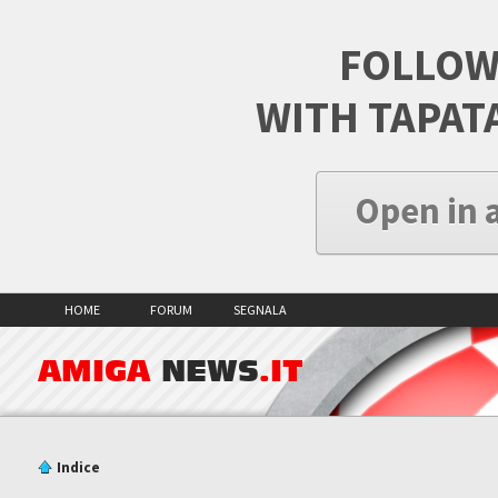
FOLLOW
WITH TAPAT
Open in 
HOME
FORUM
SEGNALA
AMIGA
NEWS
.IT
Indice