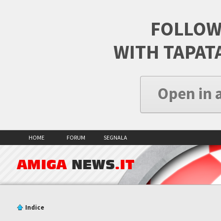
FOLLOW
WITH TAPAT
Open in 
HOME
FORUM
SEGNALA
AMIGA
NEWS
.IT
Indice