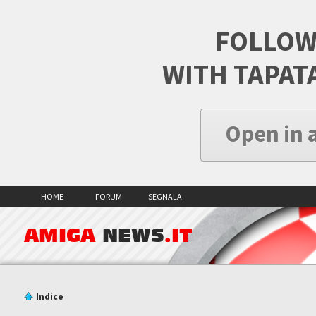
FOLLOW
WITH TAPAT
Open in 
HOME
FORUM
SEGNALA
AMIGA
NEWS
.IT
Indice