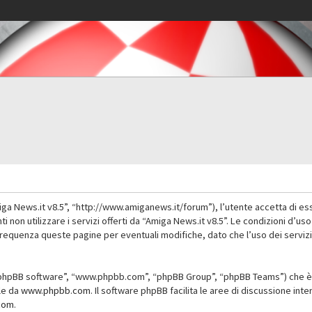
iga News.it v8.5”, “http://www.amiganews.it/forum”), l’utente accetta di es
nti non utilizzare i servizi offerti da “Amiga News.it v8.5”. Le condizioni
 frequenza queste pagine per eventuali modifiche, dato che l’uso dei servizi
”, “phpBB software”, “www.phpbb.com”, “phpBB Group”, “phpBB Teams”) che è 
ile da
www.phpbb.com
. Il software phpBB facilita le aree di discussione in
com
.