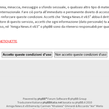
alunnia, minaccia, messaggio a sfondo sessuale, o qualsiasi altro tipo di mat
nternazionale. Fare ciò porta all’immediato e permanente divieto di accesso,
e rinforzare queste condizioni. Accetti che “Amiga News.it v8.5” abbia il dir
ore di questo servizio, accetti che ogni informazione (dato personale) tu 
nso, né “Amiga News.it v8.5” o phpBB sono da ritenersi responsabili per q
a NETIQUETTE
.
Powered by
phpBB
® Forum Software © phpBB Group
Traduzione Italiana
phpBBItalia.net
basata su phpBB.it 2010
Amiga News.it v8 theme by Carmen "Khaleesi" Ghirardi & Riccardo "ikir" Merlo