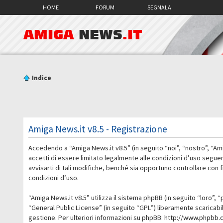
HOME
FORUM
SEGNALA
AMIGA
NEWS
.IT
Indice
Amiga News.it v8.5 - Registrazione
Accedendo a “Amiga News.it v8.5” (in seguito “noi”, “nostro”, “Am
accetti di essere limitato legalmente alle condizioni d’uso segue
avvisarti di tali modifiche, benché sia opportuno controllare con
condizioni d’uso.
“Amiga News.it v8.5” utilizza il sistema phpBB (in seguito “loro
“
General Public License
” (in seguito “GPL”) liberamente scaricab
gestione. Per ulteriori informazioni su phpBB:
http://www.phpbb.