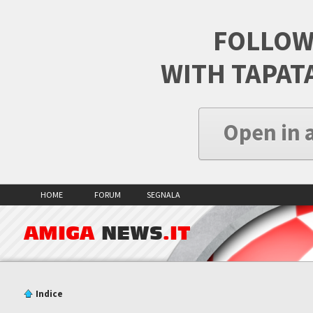
FOLLOW
WITH TAPAT
Open in 
HOME
FORUM
SEGNALA
AMIGA
NEWS
.IT
Indice