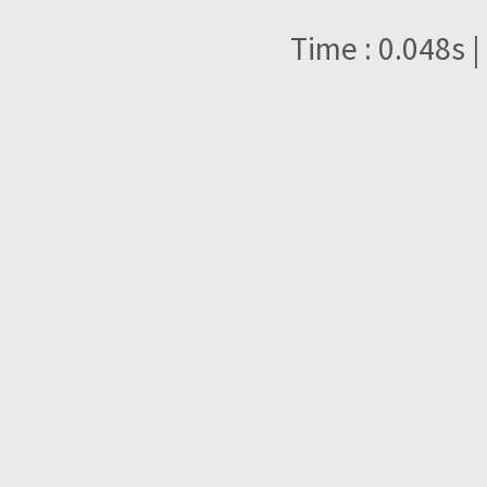
Time : 0.048s |