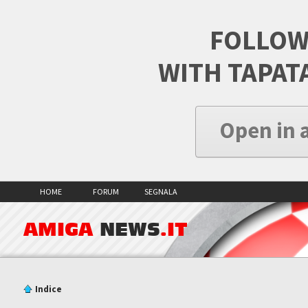
FOLLOW
WITH TAPAT
Open in 
HOME
FORUM
SEGNALA
AMIGA
NEWS
.IT
Indice