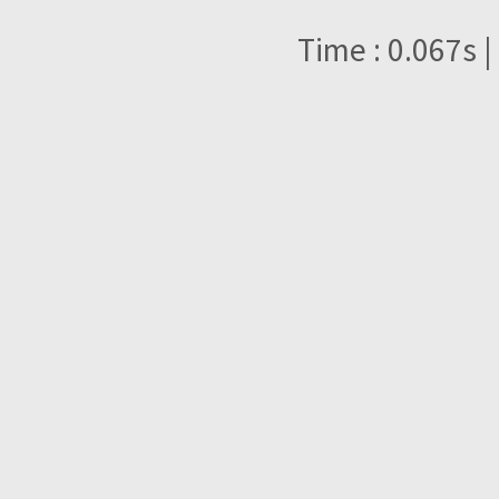
Time : 0.067s |