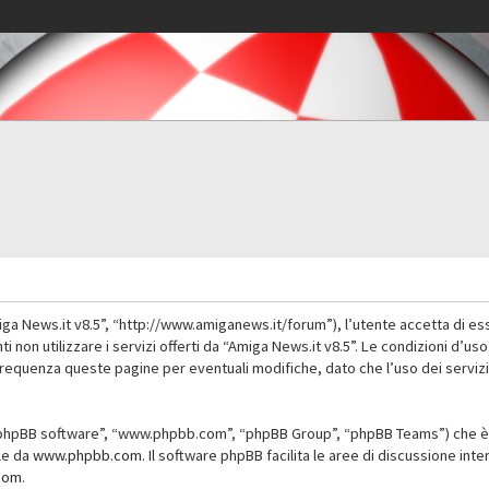
iga News.it v8.5”, “http://www.amiganews.it/forum”), l’utente accetta di es
nti non utilizzare i servizi offerti da “Amiga News.it v8.5”. Le condizioni
 frequenza queste pagine per eventuali modifiche, dato che l’uso dei servizi
”, “phpBB software”, “www.phpbb.com”, “phpBB Group”, “phpBB Teams”) che è 
ile da
www.phpbb.com
. Il software phpBB facilita le aree di discussione in
com
.