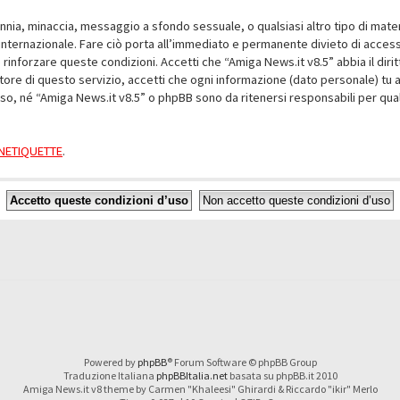
alunnia, minaccia, messaggio a sfondo sessuale, o qualsiasi altro tipo di mat
nternazionale. Fare ciò porta all’immediato e permanente divieto di accesso,
e rinforzare queste condizioni. Accetti che “Amiga News.it v8.5” abbia il dir
ore di questo servizio, accetti che ogni informazione (dato personale) tu 
nso, né “Amiga News.it v8.5” o phpBB sono da ritenersi responsabili per q
a NETIQUETTE
.
Powered by
phpBB
® Forum Software © phpBB Group
Traduzione Italiana
phpBBItalia.net
basata su phpBB.it 2010
Amiga News.it v8 theme by Carmen "Khaleesi" Ghirardi & Riccardo "ikir" Merlo