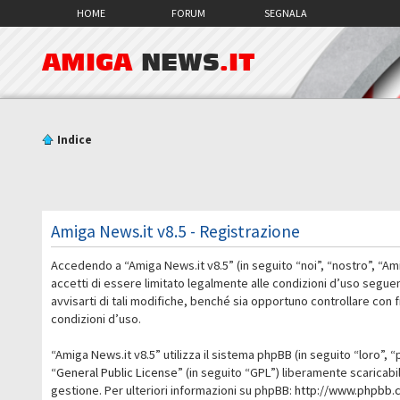
HOME
FORUM
SEGNALA
AMIGA
NEWS
.IT
Indice
Amiga News.it v8.5 - Registrazione
Accedendo a “Amiga News.it v8.5” (in seguito “noi”, “nostro”, “Am
accetti di essere limitato legalmente alle condizioni d’uso segue
avvisarti di tali modifiche, benché sia opportuno controllare con
condizioni d’uso.
“Amiga News.it v8.5” utilizza il sistema phpBB (in seguito “loro
“
General Public License
” (in seguito “GPL”) liberamente scaricab
gestione. Per ulteriori informazioni su phpBB:
http://www.phpbb.