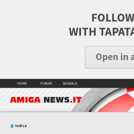
FOLLOW
WITH TAPAT
Open in 
HOME
FORUM
SEGNALA
AMIGA
NEWS
.IT
Indice