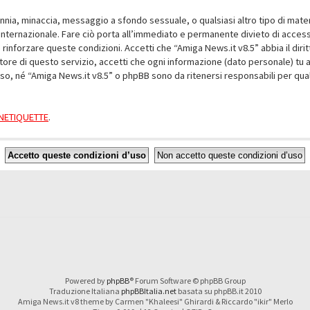
alunnia, minaccia, messaggio a sfondo sessuale, o qualsiasi altro tipo di mat
nternazionale. Fare ciò porta all’immediato e permanente divieto di accesso,
e rinforzare queste condizioni. Accetti che “Amiga News.it v8.5” abbia il dir
ore di questo servizio, accetti che ogni informazione (dato personale) tu 
nso, né “Amiga News.it v8.5” o phpBB sono da ritenersi responsabili per q
a NETIQUETTE
.
Powered by
phpBB
® Forum Software © phpBB Group
Traduzione Italiana
phpBBItalia.net
basata su phpBB.it 2010
Amiga News.it v8 theme by Carmen "Khaleesi" Ghirardi & Riccardo "ikir" Merlo