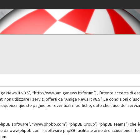
iga News.it v8.5”, “http://www.amiganews.it/forum”), l’utente accetta di es
nti non utilizzare i servizi offerti da “Amiga News.it v8.5”. Le condizioni
 frequenza queste pagine per eventuali modifiche, dato che l’uso dei servizi
”, “phpBB software”, “www.phpbb.com”, “phpBB Group”, “phpBB Teams”) che è 
ile da
www.phpbb.com
. Il software phpBB facilita le aree di discussione in
com
.