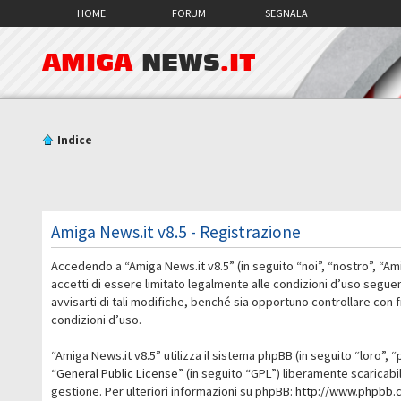
HOME
FORUM
SEGNALA
AMIGA
NEWS
.IT
Indice
Amiga News.it v8.5 - Registrazione
Accedendo a “Amiga News.it v8.5” (in seguito “noi”, “nostro”, “Am
accetti di essere limitato legalmente alle condizioni d’uso segue
avvisarti di tali modifiche, benché sia opportuno controllare con
condizioni d’uso.
“Amiga News.it v8.5” utilizza il sistema phpBB (in seguito “loro
“
General Public License
” (in seguito “GPL”) liberamente scaricab
gestione. Per ulteriori informazioni su phpBB:
http://www.phpbb.