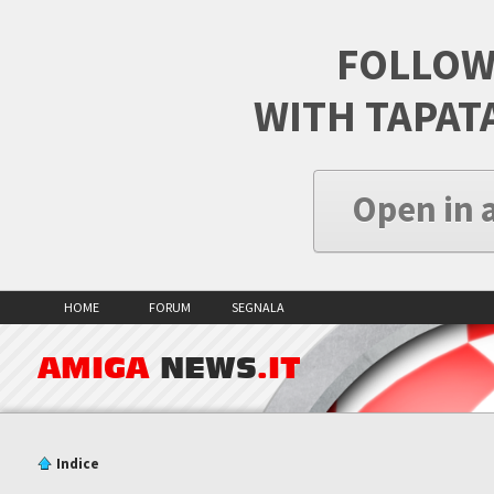
FOLLOW
WITH TAPAT
Open in 
HOME
FORUM
SEGNALA
AMIGA
NEWS
.IT
Indice