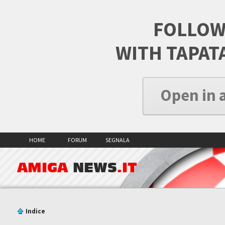
FOLLOW
WITH TAPAT
Open in 
HOME
FORUM
SEGNALA
AMIGA
NEWS
.IT
Indice