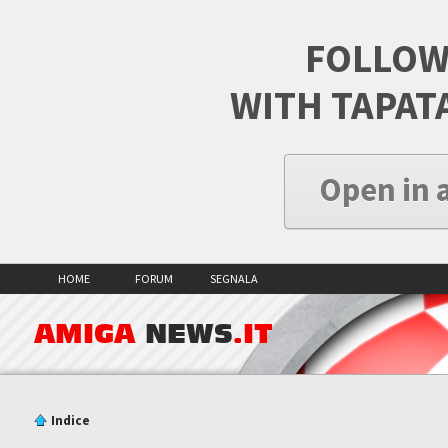
FOLLOW
WITH TAPAT
Open in 
HOME
FORUM
SEGNALA
AMIGA
NEWS
.IT
Indice