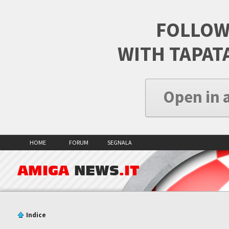
FOLLOW
WITH TAPAT
Open in 
HOME
FORUM
SEGNALA
AMIGA
NEWS
.IT
Indice