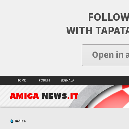
FOLLOW
WITH TAPAT
Open in 
HOME
FORUM
SEGNALA
AMIGA
NEWS
.IT
Indice