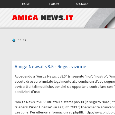
HOME
FORUM
SEGNALA
AMIGA
NEWS
.IT
Indice
Amiga News.it v8.5 - Registrazione
Accedendo a “Amiga News.it v8.5” (in seguito “noi”, “nostro”, “Am
accetti di essere limitato legalmente alle condizioni d’uso segue
avvisarti di tali modifiche, benché sia opportuno controllare con
condizioni d’uso.
“Amiga News.it v8.5” utilizza il sistema phpBB (in seguito “loro
“
General Public License
” (in seguito “GPL”) liberamente scaricab
gestione. Per ulteriori informazioni su phpBB:
http://www.phpbb.