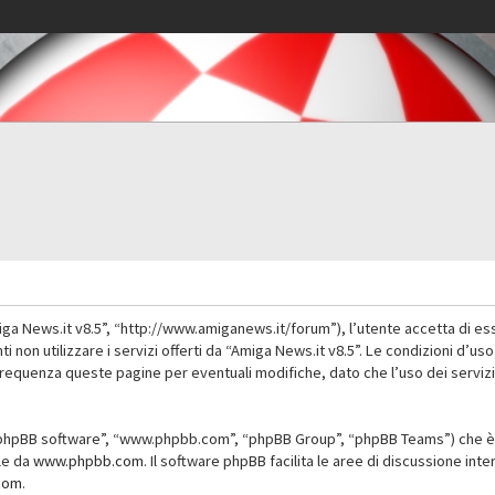
iga News.it v8.5”, “http://www.amiganews.it/forum”), l’utente accetta di es
nti non utilizzare i servizi offerti da “Amiga News.it v8.5”. Le condizioni
 frequenza queste pagine per eventuali modifiche, dato che l’uso dei servizi
”, “phpBB software”, “www.phpbb.com”, “phpBB Group”, “phpBB Teams”) che è 
ile da
www.phpbb.com
. Il software phpBB facilita le aree di discussione in
com
.