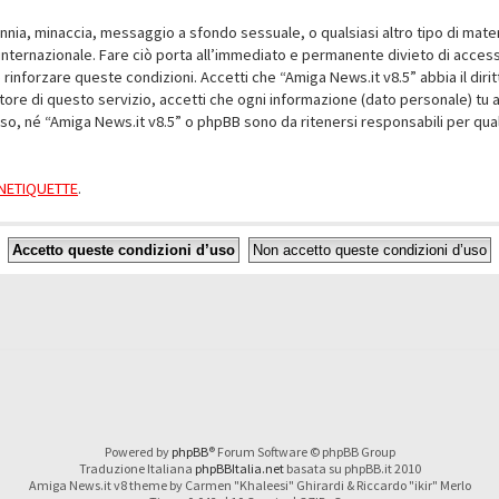
alunnia, minaccia, messaggio a sfondo sessuale, o qualsiasi altro tipo di mat
nternazionale. Fare ciò porta all’immediato e permanente divieto di accesso,
e rinforzare queste condizioni. Accetti che “Amiga News.it v8.5” abbia il dir
ore di questo servizio, accetti che ogni informazione (dato personale) tu 
nso, né “Amiga News.it v8.5” o phpBB sono da ritenersi responsabili per q
a NETIQUETTE
.
Powered by
phpBB
® Forum Software © phpBB Group
Traduzione Italiana
phpBBItalia.net
basata su phpBB.it 2010
Amiga News.it v8 theme by Carmen "Khaleesi" Ghirardi & Riccardo "ikir" Merlo