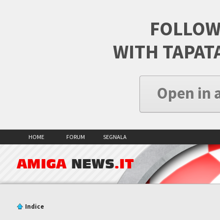
FOLLOW
WITH TAPAT
Open in 
HOME
FORUM
SEGNALA
AMIGA
NEWS
.IT
Indice