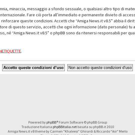
alunnia, minaccia, messaggio a sfondo sessuale, o qualsiasi altro tipo di mat
nternazionale. Fare ciò porta all’immediato e permanente divieto di accesso,
e rinforzare queste condizioni. Accetti che “Amiga News.it v8.5” abbia il dir
ore di questo servizio, accetti che ogni informazione (dato personale) tu 
nso, né “Amiga News.it v8.5” o phpBB sono da ritenersi responsabili per q
a NETIQUETTE
.
Powered by
phpBB
® Forum Software © phpBB Group
Traduzione Italiana
phpBBItalia.net
basata su phpBB.it 2010
Amiga News.it v8 theme by Carmen "Khaleesi" Ghirardi & Riccardo "ikir" Merlo