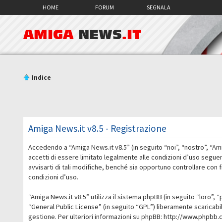
HOME
FORUM
SEGNALA
AMIGA
NEWS
.IT
Indice
Amiga News.it v8.5 - Registrazione
Accedendo a “Amiga News.it v8.5” (in seguito “noi”, “nostro”, “Am
accetti di essere limitato legalmente alle condizioni d’uso segue
avvisarti di tali modifiche, benché sia opportuno controllare con
condizioni d’uso.
“Amiga News.it v8.5” utilizza il sistema phpBB (in seguito “loro
“
General Public License
” (in seguito “GPL”) liberamente scaricab
gestione. Per ulteriori informazioni su phpBB:
http://www.phpbb.