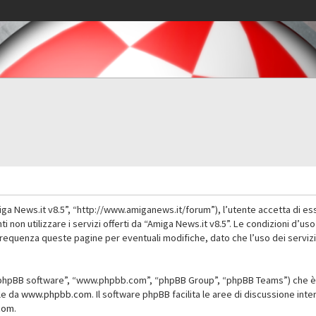
iga News.it v8.5”, “http://www.amiganews.it/forum”), l’utente accetta di es
nti non utilizzare i servizi offerti da “Amiga News.it v8.5”. Le condizioni
 frequenza queste pagine per eventuali modifiche, dato che l’uso dei servizi
”, “phpBB software”, “www.phpbb.com”, “phpBB Group”, “phpBB Teams”) che è 
ile da
www.phpbb.com
. Il software phpBB facilita le aree di discussione in
com
.