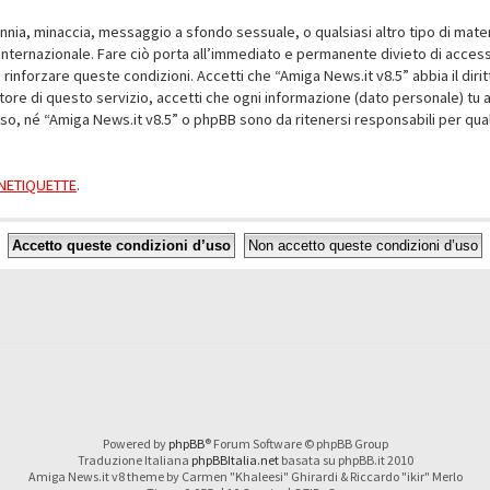
alunnia, minaccia, messaggio a sfondo sessuale, o qualsiasi altro tipo di mat
nternazionale. Fare ciò porta all’immediato e permanente divieto di accesso,
e rinforzare queste condizioni. Accetti che “Amiga News.it v8.5” abbia il dir
ore di questo servizio, accetti che ogni informazione (dato personale) tu 
nso, né “Amiga News.it v8.5” o phpBB sono da ritenersi responsabili per q
a NETIQUETTE
.
Powered by
phpBB
® Forum Software © phpBB Group
Traduzione Italiana
phpBBItalia.net
basata su phpBB.it 2010
Amiga News.it v8 theme by Carmen "Khaleesi" Ghirardi & Riccardo "ikir" Merlo