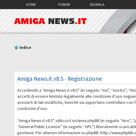
HOME
FORUM
SEGNALA
AMIGA
NEWS
.IT
Indice
Amiga News.it v8.5 - Registrazione
Accedendo a “Amiga News.it v8.5” (in seguito “noi”, “nostro”, “Am
accetti di essere limitato legalmente alle condizioni d’uso segue
avvisarti di tali modifiche, benché sia opportuno controllare con
condizioni d’uso.
“Amiga News.it v8.5” utilizza il sistema phpBB (in seguito “loro
“
General Public License
” (in seguito “GPL”) liberamente scaricab
gestione. Per ulteriori informazioni su phpBB:
http://www.phpbb.