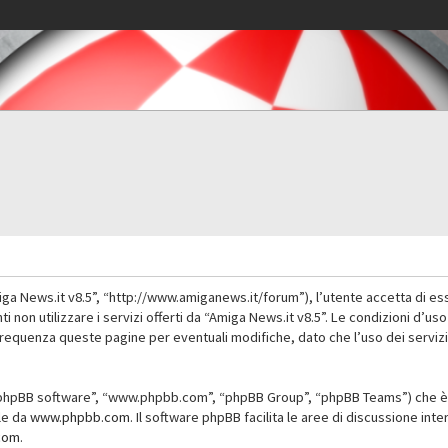
iga News.it v8.5”, “http://www.amiganews.it/forum”), l’utente accetta di es
nti non utilizzare i servizi offerti da “Amiga News.it v8.5”. Le condizioni
 frequenza queste pagine per eventuali modifiche, dato che l’uso dei servizi
”, “phpBB software”, “www.phpbb.com”, “phpBB Group”, “phpBB Teams”) che è 
ile da
www.phpbb.com
. Il software phpBB facilita le aree di discussione in
com
.