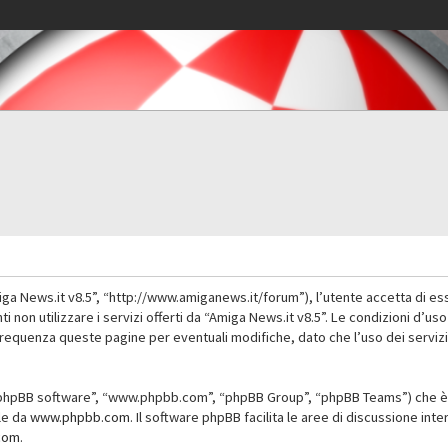
iga News.it v8.5”, “http://www.amiganews.it/forum”), l’utente accetta di es
nti non utilizzare i servizi offerti da “Amiga News.it v8.5”. Le condizioni
 frequenza queste pagine per eventuali modifiche, dato che l’uso dei servizi
”, “phpBB software”, “www.phpbb.com”, “phpBB Group”, “phpBB Teams”) che è 
ile da
www.phpbb.com
. Il software phpBB facilita le aree di discussione in
com
.