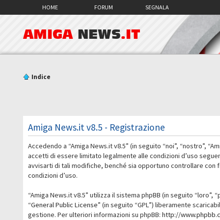
HOME
FORUM
SEGNALA
AMIGA
NEWS
.IT
Indice
Amiga News.it v8.5 - Registrazione
Accedendo a “Amiga News.it v8.5” (in seguito “noi”, “nostro”, “Am
accetti di essere limitato legalmente alle condizioni d’uso segue
avvisarti di tali modifiche, benché sia opportuno controllare con
condizioni d’uso.
“Amiga News.it v8.5” utilizza il sistema phpBB (in seguito “loro
“
General Public License
” (in seguito “GPL”) liberamente scaricab
gestione. Per ulteriori informazioni su phpBB:
http://www.phpbb.