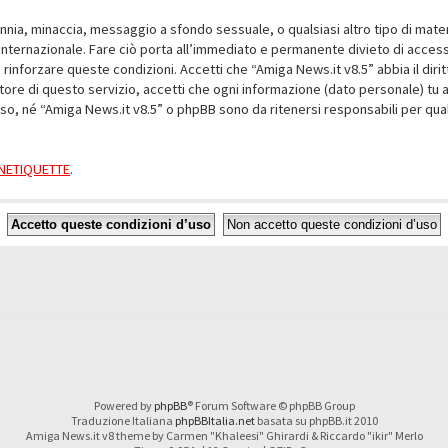
alunnia, minaccia, messaggio a sfondo sessuale, o qualsiasi altro tipo di mat
nternazionale. Fare ciò porta all’immediato e permanente divieto di accesso,
e rinforzare queste condizioni. Accetti che “Amiga News.it v8.5” abbia il dir
ore di questo servizio, accetti che ogni informazione (dato personale) tu 
nso, né “Amiga News.it v8.5” o phpBB sono da ritenersi responsabili per q
a NETIQUETTE
.
Powered by
phpBB
® Forum Software © phpBB Group
Traduzione Italiana
phpBBItalia.net
basata su phpBB.it 2010
Amiga News.it v8 theme by Carmen "Khaleesi" Ghirardi & Riccardo "ikir" Merlo