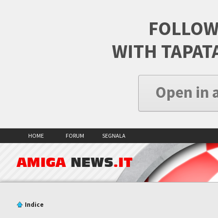
FOLLOW
WITH TAPAT
Open in 
HOME
FORUM
SEGNALA
AMIGA
NEWS
.IT
Indice