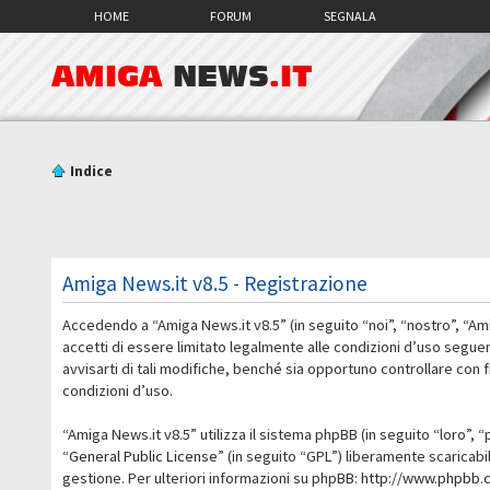
HOME
FORUM
SEGNALA
AMIGA
NEWS
.IT
Indice
Amiga News.it v8.5 - Registrazione
Accedendo a “Amiga News.it v8.5” (in seguito “noi”, “nostro”, “Am
accetti di essere limitato legalmente alle condizioni d’uso segue
avvisarti di tali modifiche, benché sia opportuno controllare con
condizioni d’uso.
“Amiga News.it v8.5” utilizza il sistema phpBB (in seguito “loro
“
General Public License
” (in seguito “GPL”) liberamente scaricab
gestione. Per ulteriori informazioni su phpBB:
http://www.phpbb.