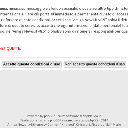
alunnia, minaccia, messaggio a sfondo sessuale, o qualsiasi altro tipo di mat
nternazionale. Fare ciò porta all’immediato e permanente divieto di accesso,
e rinforzare queste condizioni. Accetti che “Amiga News.it v8.5” abbia il dir
ore di questo servizio, accetti che ogni informazione (dato personale) tu 
nso, né “Amiga News.it v8.5” o phpBB sono da ritenersi responsabili per q
a NETIQUETTE
.
Powered by
phpBB
® Forum Software © phpBB Group
Traduzione Italiana
phpBBItalia.net
basata su phpBB.it 2010
Amiga News.it v8 theme by Carmen "Khaleesi" Ghirardi & Riccardo "ikir" Merlo