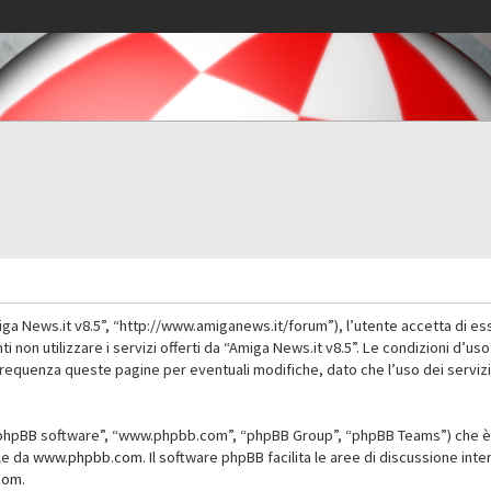
iga News.it v8.5”, “http://www.amiganews.it/forum”), l’utente accetta di es
nti non utilizzare i servizi offerti da “Amiga News.it v8.5”. Le condizioni
 frequenza queste pagine per eventuali modifiche, dato che l’uso dei servizi
”, “phpBB software”, “www.phpbb.com”, “phpBB Group”, “phpBB Teams”) che è 
ile da
www.phpbb.com
. Il software phpBB facilita le aree di discussione in
com
.