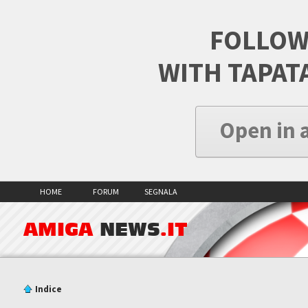
FOLLOW
WITH TAPAT
Open in 
HOME
FORUM
SEGNALA
AMIGA
NEWS
.IT
Indice