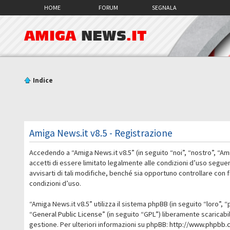
HOME
FORUM
SEGNALA
AMIGA
NEWS
.IT
Indice
Amiga News.it v8.5 - Registrazione
Accedendo a “Amiga News.it v8.5” (in seguito “noi”, “nostro”, “Am
accetti di essere limitato legalmente alle condizioni d’uso segue
avvisarti di tali modifiche, benché sia opportuno controllare con
condizioni d’uso.
“Amiga News.it v8.5” utilizza il sistema phpBB (in seguito “loro
“
General Public License
” (in seguito “GPL”) liberamente scaricab
gestione. Per ulteriori informazioni su phpBB:
http://www.phpbb.