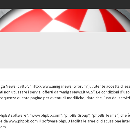
iga News.it v8.5”, “http://www.amiganews.it/forum”), l’utente accetta di es
nti non utilizzare i servizi offerti da “Amiga News.it v8.5”. Le condizioni
 frequenza queste pagine per eventuali modifiche, dato che l’uso dei servizi
”, “phpBB software”, “www.phpbb.com”, “phpBB Group”, “phpBB Teams”) che è 
ile da
www.phpbb.com
. Il software phpBB facilita le aree di discussione in
com
.