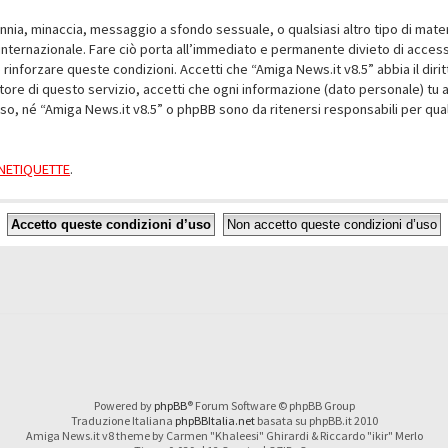
alunnia, minaccia, messaggio a sfondo sessuale, o qualsiasi altro tipo di mat
nternazionale. Fare ciò porta all’immediato e permanente divieto di accesso,
e rinforzare queste condizioni. Accetti che “Amiga News.it v8.5” abbia il dir
ore di questo servizio, accetti che ogni informazione (dato personale) tu 
nso, né “Amiga News.it v8.5” o phpBB sono da ritenersi responsabili per q
a NETIQUETTE
.
Powered by
phpBB
® Forum Software © phpBB Group
Traduzione Italiana
phpBBItalia.net
basata su phpBB.it 2010
Amiga News.it v8 theme by Carmen "Khaleesi" Ghirardi & Riccardo "ikir" Merlo