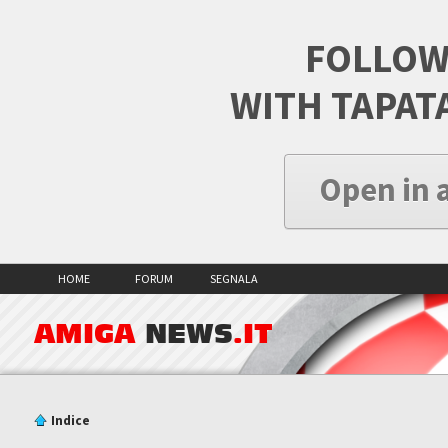
FOLLOW
WITH TAPAT
Open in 
HOME
FORUM
SEGNALA
AMIGA
NEWS
.IT
Indice