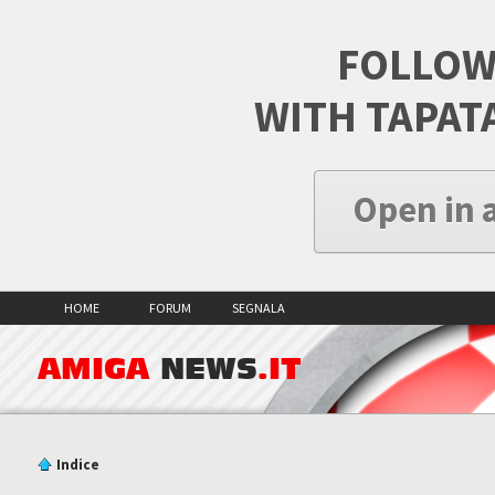
FOLLOW
WITH TAPAT
Open in 
HOME
FORUM
SEGNALA
AMIGA
NEWS
.IT
Indice