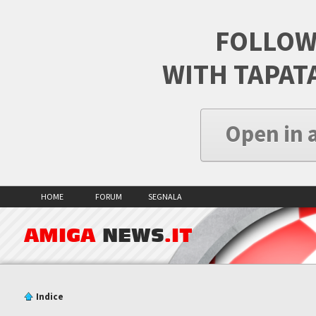
FOLLOW
WITH TAPAT
Open in 
HOME
FORUM
SEGNALA
AMIGA
NEWS
.IT
Indice