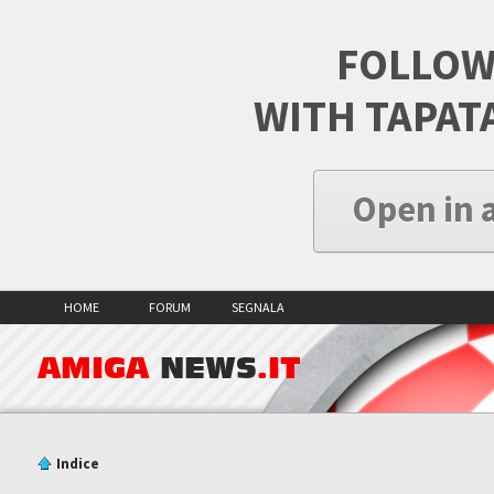
FOLLOW
WITH TAPAT
Open in 
HOME
FORUM
SEGNALA
AMIGA
NEWS
.IT
Indice