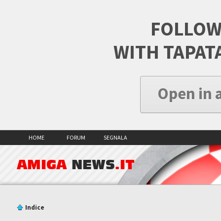
FOLLOW
WITH TAPAT
Open in 
HOME
FORUM
SEGNALA
AMIGA
NEWS
.IT
Indice