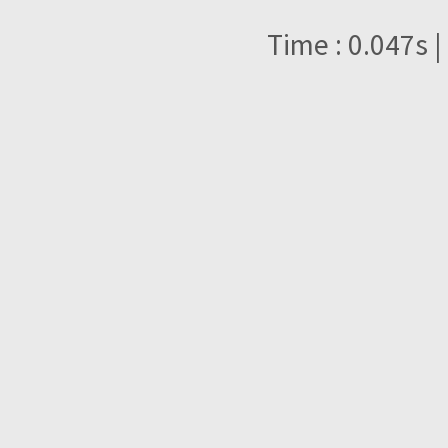
Time : 0.047s |