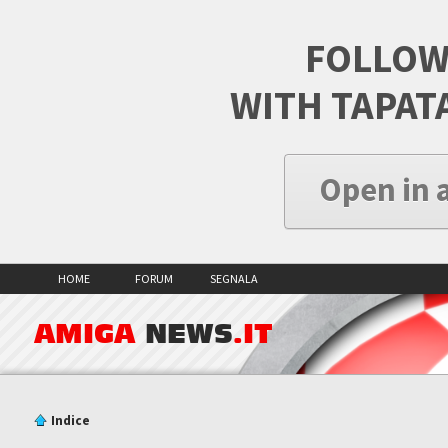
FOLLOW
WITH TAPAT
Open in 
HOME
FORUM
SEGNALA
AMIGA
NEWS
.IT
Indice