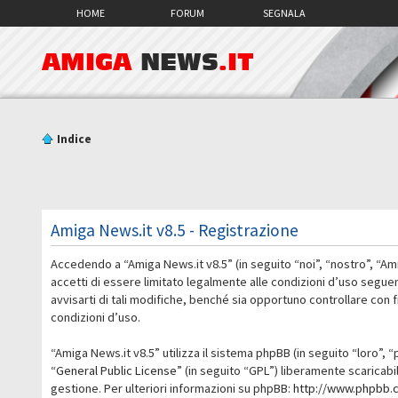
HOME
FORUM
SEGNALA
AMIGA
NEWS
.IT
Indice
Amiga News.it v8.5 - Registrazione
Accedendo a “Amiga News.it v8.5” (in seguito “noi”, “nostro”, “Am
accetti di essere limitato legalmente alle condizioni d’uso segue
avvisarti di tali modifiche, benché sia opportuno controllare con
condizioni d’uso.
“Amiga News.it v8.5” utilizza il sistema phpBB (in seguito “loro
“
General Public License
” (in seguito “GPL”) liberamente scaricab
gestione. Per ulteriori informazioni su phpBB:
http://www.phpbb.