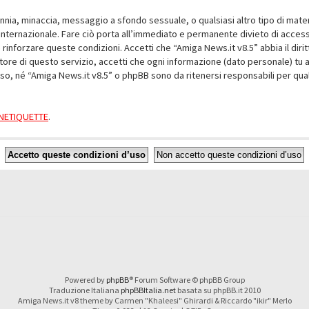
alunnia, minaccia, messaggio a sfondo sessuale, o qualsiasi altro tipo di mat
nternazionale. Fare ciò porta all’immediato e permanente divieto di accesso,
e rinforzare queste condizioni. Accetti che “Amiga News.it v8.5” abbia il dir
ore di questo servizio, accetti che ogni informazione (dato personale) tu 
nso, né “Amiga News.it v8.5” o phpBB sono da ritenersi responsabili per q
a NETIQUETTE
.
Powered by
phpBB
® Forum Software © phpBB Group
Traduzione Italiana
phpBBItalia.net
basata su phpBB.it 2010
Amiga News.it v8 theme by Carmen "Khaleesi" Ghirardi & Riccardo "ikir" Merlo