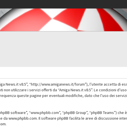
iga News.it v8.5”, “http://www.amiganews.it/forum”), l’utente accetta di es
nti non utilizzare i servizi offerti da “Amiga News.it v8.5”. Le condizioni
 frequenza queste pagine per eventuali modifiche, dato che l’uso dei servizi
”, “phpBB software”, “www.phpbb.com”, “phpBB Group”, “phpBB Teams”) che è 
ile da
www.phpbb.com
. Il software phpBB facilita le aree di discussione in
com
.