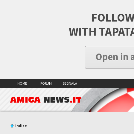
FOLLOW
WITH TAPAT
Open in 
HOME
FORUM
SEGNALA
AMIGA
NEWS
.IT
Indice