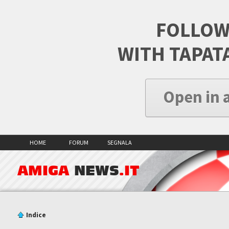
FOLLOW
WITH TAPAT
Open in 
HOME
FORUM
SEGNALA
AMIGA
NEWS
.IT
Indice